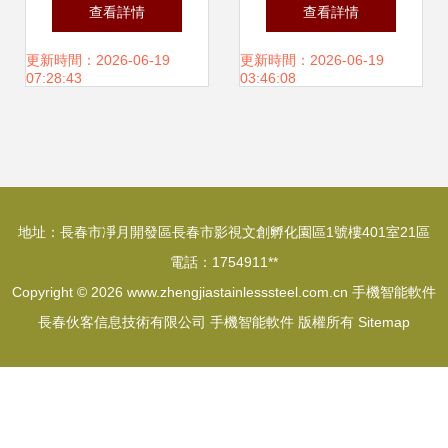
手機廠商為何不
軟件，你的智能手
查看詳情
查看詳情
再“搶首發”？
機算是白瞎了
更新時間：2026-06-19
更新時間：2026-06-19
07:28:43
03:46:08
地址：長春市凈月開發區長春市影視文創孵化園區1號樓401室21區
電話：1754911**
Copyright © 2026
www.zhengjiastainlesssteel.com.cn
手機智能軟件
長春伙客信息技術有限公司
手機智能軟件
版權所有
Sitemap