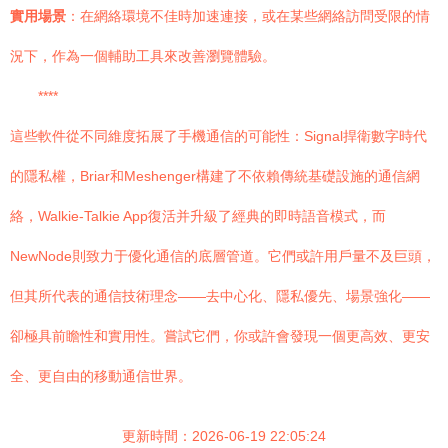
實用場景
：在網絡環境不佳時加速連接，或在某些網絡訪問受限的情
況下，作為一個輔助工具來改善瀏覽體驗。
****
這些軟件從不同維度拓展了手機通信的可能性：Signal捍衛數字時代
的隱私權，Briar和Meshenger構建了不依賴傳統基礎設施的通信網
絡，Walkie-Talkie App復活并升級了經典的即時語音模式，而
NewNode則致力于優化通信的底層管道。它們或許用戶量不及巨頭，
但其所代表的通信技術理念——去中心化、隱私優先、場景強化——
卻極具前瞻性和實用性。嘗試它們，你或許會發現一個更高效、更安
全、更自由的移動通信世界。
更新時間：2026-06-19 22:05:24