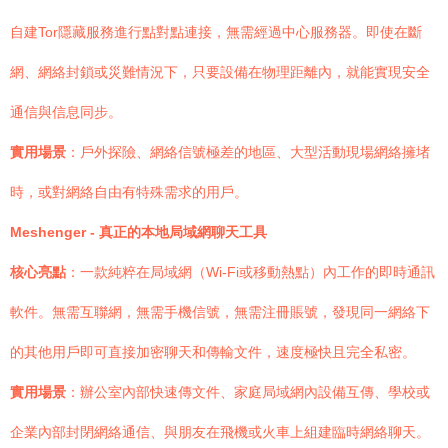
自建Tor隱藏服務進行點對點連接，無需經過中心服務器。即使在斷
網、網絡封鎖或災難情況下，只要設備在物理距離內，就能實現安全
通信與信息同步。
實用場景
：戶外探險、網絡信號極差的地區、大型活動現場網絡擁堵
時，或對網絡自由有特殊需求的用戶。
Meshenger - 真正的本地局域網聊天工具
核心亮點
：一款純粹在局域網（Wi-Fi或移動熱點）內工作的即時通訊
軟件。無需互聯網，無需手機信號，無需注冊賬號，發現同一網絡下
的其他用戶即可直接加密聊天和傳輸文件，速度極快且完全私密。
實用場景
：辦公室內部快速傳文件、家庭局域網內設備互傳、學校或
企業內部封閉網絡通信、與朋友在飛機或火車上組建臨時網絡聊天。