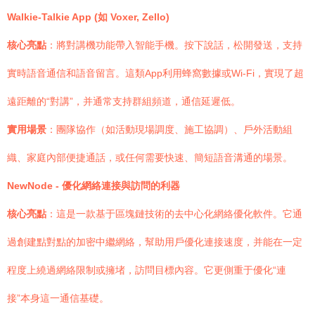
Walkie-Talkie App (如 Voxer, Zello)
核心亮點
：將對講機功能帶入智能手機。按下說話，松開發送，支持
實時語音通信和語音留言。這類App利用蜂窩數據或Wi-Fi，實現了超
遠距離的“對講”，并通常支持群組頻道，通信延遲低。
實用場景
：團隊協作（如活動現場調度、施工協調）、戶外活動組
織、家庭內部便捷通話，或任何需要快速、簡短語音溝通的場景。
NewNode - 優化網絡連接與訪問的利器
核心亮點
：這是一款基于區塊鏈技術的去中心化網絡優化軟件。它通
過創建點對點的加密中繼網絡，幫助用戶優化連接速度，并能在一定
程度上繞過網絡限制或擁堵，訪問目標內容。它更側重于優化“連
接”本身這一通信基礎。