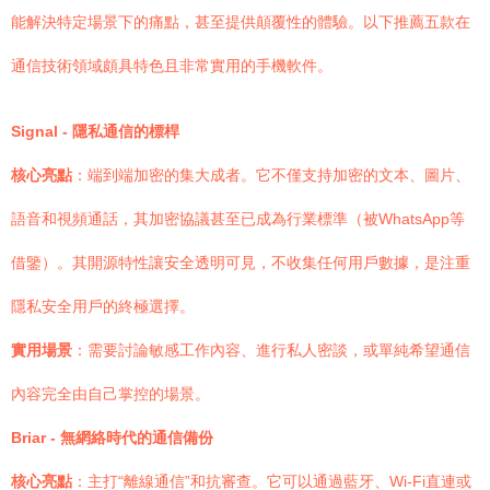
能解決特定場景下的痛點，甚至提供顛覆性的體驗。以下推薦五款在
通信技術領域頗具特色且非常實用的手機軟件。
Signal - 隱私通信的標桿
核心亮點
：端到端加密的集大成者。它不僅支持加密的文本、圖片、
語音和視頻通話，其加密協議甚至已成為行業標準（被WhatsApp等
借鑒）。其開源特性讓安全透明可見，不收集任何用戶數據，是注重
隱私安全用戶的終極選擇。
實用場景
：需要討論敏感工作內容、進行私人密談，或單純希望通信
內容完全由自己掌控的場景。
Briar - 無網絡時代的通信備份
核心亮點
：主打“離線通信”和抗審查。它可以通過藍牙、Wi-Fi直連或